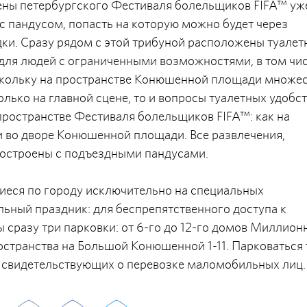
цены петербургского Фестиваля болельщиков FIFA™ уж
с пандусом, попасть на которую можно будет через
ки. Сразу рядом с этой трибуной расположены туалет
для людей с ограниченными возможностями, в том чи
скольку на пространстве Конюшенной площади множе
лько на главной сцене, то и вопросы туалетных удобс
ространстве Фестиваля болельщиков FIFA™: как на
и во дворе Конюшенной площади. Все развлечения,
построены с подъездными пандусами.
еся по городу исключительно на специальных
льный праздник: для беспрепятственного доступа к
сразу три парковки: от 6-го до 12-го домов Миллион
ространства на Большой Конюшенной 1-11. Парковаться
 свидетельствующих о перевозке маломобильных лиц.