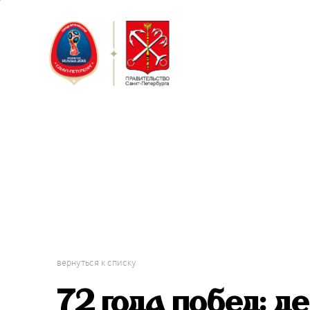
Санкт-Пет
Кубок Конф
вернуться к списку
72 года побед: д