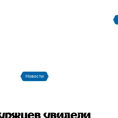
Правила поведения на
етербург
Стадион Санкт-Петербург
ой транспорт и шаттлы
Календарь мат
Новости
Новости
Фото
Видео
уржцев увидели