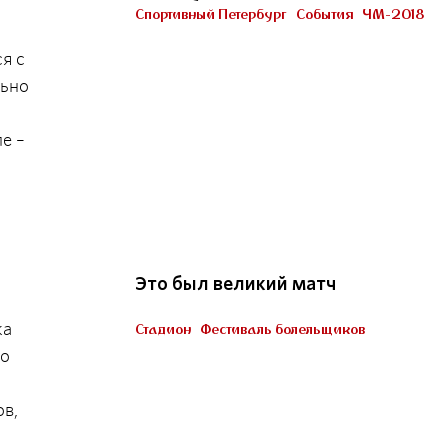
Петербурге
Спортивный Петербург
События
ЧМ-2018
Участник «Город готов!»
я с
льно
е –
22
Это был великий матч
ка
Стадион
Фестиваль болельщиков
Пять миллионов тренеров
го
ов,