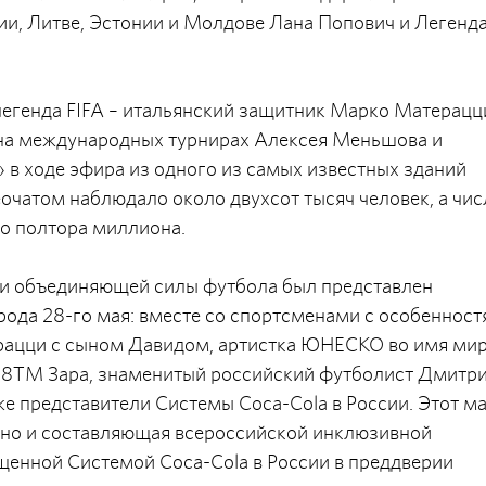
вии, Литве, Эстонии и Молдове Лана Попович и Легенд
легенда FIFA – итальянский защитник Марко Матерацц
 на международных турнирах Алексея Меньшова и
 в ходе эфира из одного из самых известных зданий
еочатом наблюдало около двухсот тысяч человек, а чис
о полтора миллиона.
и объединяющей силы футбола был представлен
рода 28-го мая: вместе со спортсменами с особеннос
рацци с сыном Давидом, артистка ЮНЕСКО во имя мир
018TM Зара, знаменитый российский футболист Дмитр
же представители Системы Coca-Cola в России. Этот м
, но и составляющая всероссийской инклюзивной
енной Системой Coca-Cola в России в преддверии