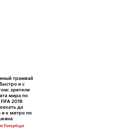
нный трамвай
быстро и с
ом: зрители
ата мира по
FIFA 2018
оехать до
 и к метро по
шкина
й Петербург