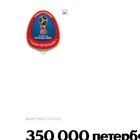
Санкт-П
Городск
вернуться к списку
350 000 петерб