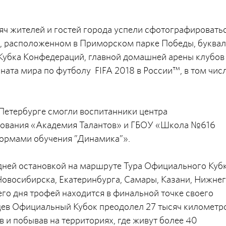
яч жителей и гостей города успели сфотографироватьс
 расположенном в Приморском парке Победы, буква
Кубка Конфедераций, главной домашней арены клубов
ната мира по футболу FIFA 2018 в России™, в том числ
Петербурге смогли воспитанники центра
зования «Академия Талантов» и ГБОУ «Школа №616
ормами обучения ”Динамика”».
дней остановкой на маршруте Тура Официального Куб
 Новосибирска, Екатеринбурга, Самары, Казани, Нижне
го дня трофей находится в финальной точке своего
яцев Официальный Кубок преодолел 27 тысяч километр
в и побывав на территориях, где живут более 40