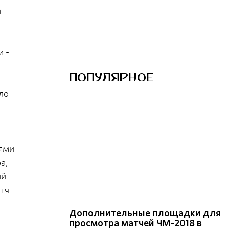
а
и -
ПОПУЛЯРНОЕ
ло
тями
а,
ий
атч
Дополнительные площадки для
просмотра матчей ЧМ-2018 в