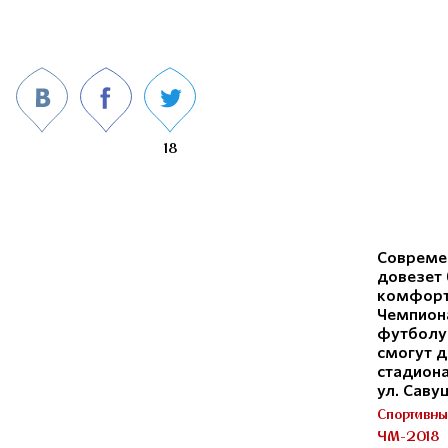
18
Совреме
довезет 
комфорт
Чемпион
футболу 
смогут д
стадиона
ул. Саву
Спортивны
ЧМ-2018