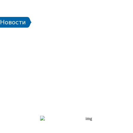
 стадионе
Паспорт болельщика
Eng
Новости
чей ЧМ-2018
Проект «Город готов!»