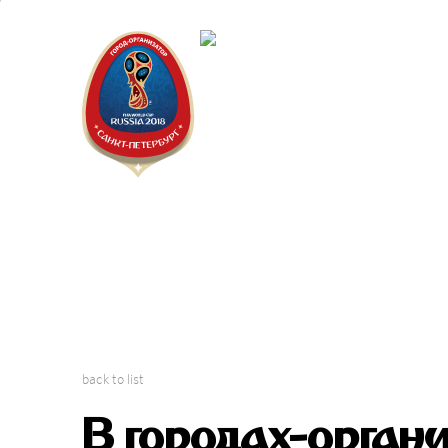
Saint Peter
"The city is
back to list
В городах-орган