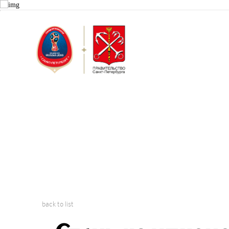
Saint Peter
2018 FIFA W
back to list