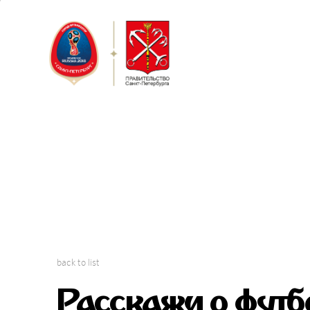
Saint Peter
FIFA Confed
back to list
Расскажи о футб