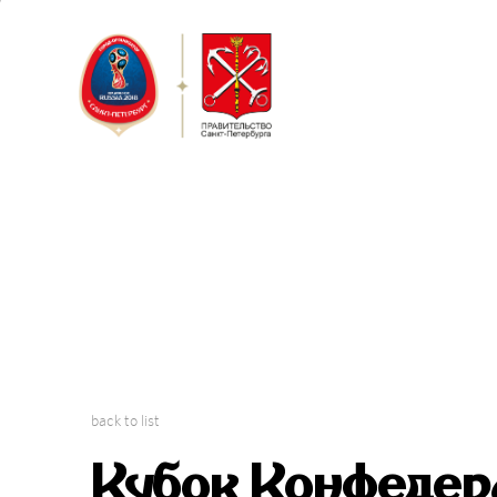
Saint Peter
FIFA Confed
back to list
Кубок Конфедер