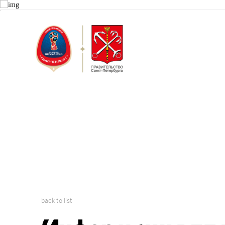
Saint Peter
2018 FIFA W
back to list